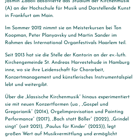
Jasmin Zaboli absolvierte das Studium der Kirchenmusik
(A) an der Hochschule für Musik und Darstellende Kunst
in Frankfurt am Main.
Im Sommer 2012 nimmt sie an Meisterkursen bei Ton
Koopman, Peter Planyavsky und Martin Sander im
Rahmen des International Organfestivals Haarlem teil.
Seit 2013 hat sie die Stelle der Kantorin an der ev.-luth.
Kirchengemeinde St. Andreas Harvestehude in Hamburg
inne, wo sie ihre Leidenschaft für Chorarbeit,
Konzertmanagement und künstlerisches Instrumentalspiel
lebt und weitergibt.
Über die „klassische Kirchenmusik“ hinaus experimentiert
sie mit neuen Konzertformen (ua , „Gospel und
Gregorianik“ (2014), Orgelimprovisation und Painting
Performance“ (2017), „Bach statt Böller“ (2022), „Grindel
singt“ (seit 2021), „Paulus für Kinder“ (2023)), legt
großen Wert auf Musikvermittlung und ermöglicht