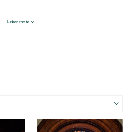
Lebensfeste
Taufe
Konfirmation
Trauung
Trauerfeier