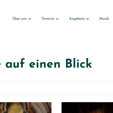
Über uns
Termine
Angebote
Musik
Kirchengemeinderat
Gottesdienste
für Kinder & Familien
Geistliches Team
Konzerte
für Jugendliche
Haupt- und Ehrenamtliche
alle Veranstaltungen
für Erwachsene
 auf einen Blick
Förderverein
Unsere Kirche
Geschichte
Gemeindebriefe
Dazugehören